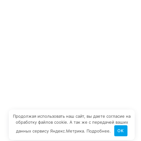
Хирургия
Рентген зубов
ЧАСЫ РАБОТЫ
Понедельник — пятница
08:00 — 21:00
Суббота — воскресение
09:00 — 15:00
Продолжая использовать наш сайт, вы даете согласие на
обработку файлов cookie. А так же с передачей ваших
© 2011 - 2026 Дентал Приват - стоматологическая
данных сервису Яндекс.Метрика.
Подробнее
.
OK
клиника