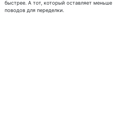
быстрее. А тот, который оставляет меньше
поводов для переделки.
КОНТАКТЫ
Адрес: 630102, г. Новосибирск, ул.
Зыряновская, д. 55
Телефон: +7 (383) 266-62-26
E-mail: mail@dentalprivate.ru