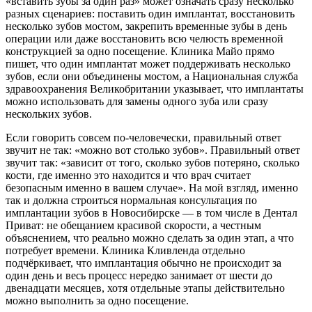
«вставить зубы за один раз» может означать сразу несколько
разных сценариев: поставить один имплантат, восстановить
несколько зубов мостом, закрепить временные зубы в день
операции или даже восстановить всю челюсть временной
конструкцией за одно посещение. Клиника Майо прямо
пишет, что один имплантат может поддерживать несколько
зубов, если они объединены мостом, а Национальная служба
здравоохранения Великобритании указывает, что имплантаты
можно использовать для замены одного зуба или сразу
нескольких зубов.
Если говорить совсем по-человечески, правильный ответ
звучит не так: «можно вот столько зубов». Правильный ответ
звучит так: «зависит от того, сколько зубов потеряно, сколько
кости, где именно это находится и что врач считает
безопасным именно в вашем случае». На мой взгляд, именно
так и должна строиться нормальная консультация по
имплантации зубов в Новосибирске — в том числе в Дентал
Приват: не обещанием красивой скорости, а честным
объяснением, что реально можно сделать за один этап, а что
потребует времени. Клиника Кливленда отдельно
подчёркивает, что имплантация обычно не происходит за
один день и весь процесс нередко занимает от шести до
двенадцати месяцев, хотя отдельные этапы действительно
можно выполнить за одно посещение.